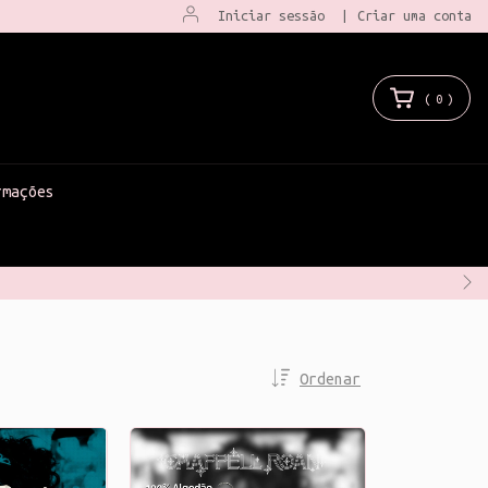
Iniciar sessão
|
Criar uma conta
(
0
)
rmações
Ordenar