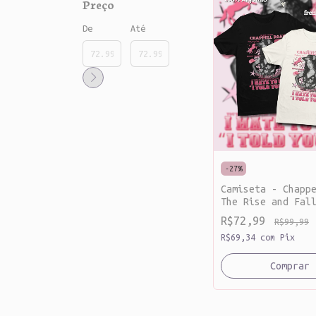
Preço
De
Até
-
27
%
Camiseta - Chapp
The Rise and Fal
Midwest Princess
R$72,99
R$99,99
luck, babe! [ al
R$69,34
com
Pix
Comprar