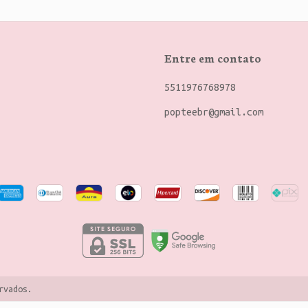
Entre em contato
5511976768978
popteebr@gmail.com
rvados.