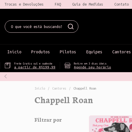
Trocas e Devoluções
FAQ
Guia de Medidas
Contato
Início
Produtos
Pilotos
Equipes
Cantores
Frete Gratis sul e sudeste
Retire em 3 dias úteis
a partir de R$199,99
Agende seu horário
Início
/
Cantores
/
Chappell Roan
Chappell Roan
Filtrar por