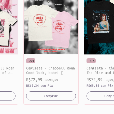
-
27
%
-
27
%
ell Roan
Camiseta - Chappell Roan
Camiseta - Ch
l of a
Good luck, babe! [
The Rise and 
 good
algodão ]
Midwest Princ
R$72,99
R$72,99
R$99,99
R$99
godão ]
algodão ]
R$69,34
com
Pix
R$69,34
com
Pix
Comprar
Comp