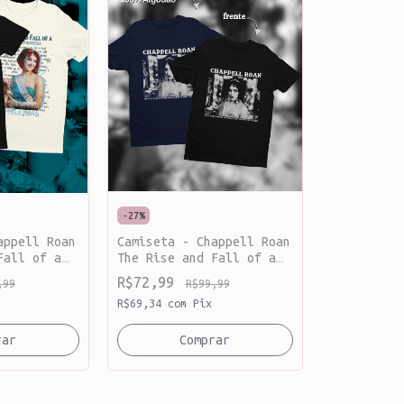
-
27
%
appell Roan
Camiseta - Chappell Roan
Fall of a
The Rise and Fall of a
ess [
Midwest Princess good
R$72,99
,99
R$99,99
luck, babe! [ algodão ]
R$69,34
com
Pix
rar
Comprar