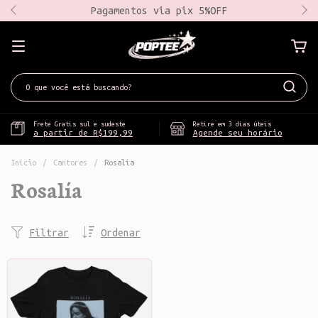
Pagamentos via pix 5%OFF
Frete Gratis sul e sudeste
Retire em 3 dias úteis
a partir de R$199,99
Agende seu horário
Início
/
Cantores
/
Rosalía
Rosalía
Filtrar
Ordenar