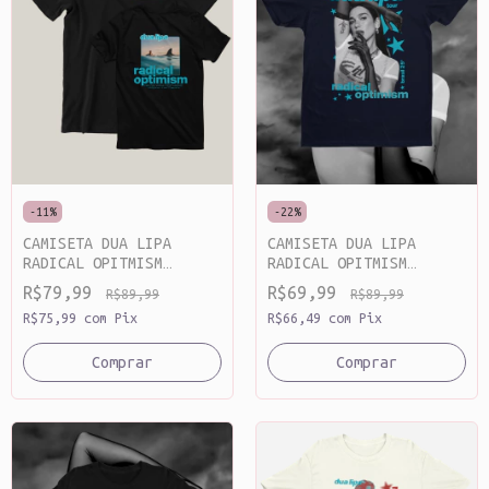
-
11
%
-
22
%
CAMISETA DUA LIPA
CAMISETA DUA LIPA
RADICAL OPITMISM
RADICAL OPITMISM
ALGODÃO
ALGODÃO
R$79,99
R$69,99
R$89,99
R$89,99
R$75,99
com
Pix
R$66,49
com
Pix
Comprar
Comprar