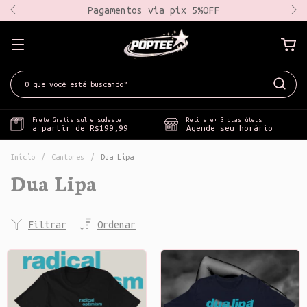
Pagamentos via pix 5%OFF
Frete Gratis sul e sudeste
Retire em 3 dias úteis
a partir de R$199,99
Agende seu horário
Início
/
Cantores
/
Dua Lipa
Dua Lipa
Filtrar
Ordenar