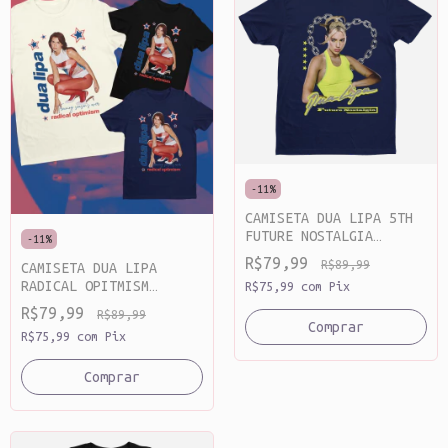
-
11
%
CAMISETA DUA LIPA 5TH
FUTURE NOSTALGIA
-
11
%
(SECOND VERSION)
R$79,99
R$89,99
CAMISETA DUA LIPA
RADICAL OPITMISM
R$75,99
com
Pix
ALGODÃO
R$79,99
R$89,99
Comprar
R$75,99
com
Pix
Comprar