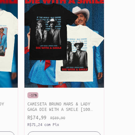
-
17
%
DY
CAMISETA BRUNO MARS & LADY
-
12
%
GAGA DIE WITH A SMILE [100
MOLETOM 
O]
%ALGODÃO]
R$74,99
R$89,90
R$149,9
R$71,24
com
Pix
R$142,49
c
2
x
de
R$75