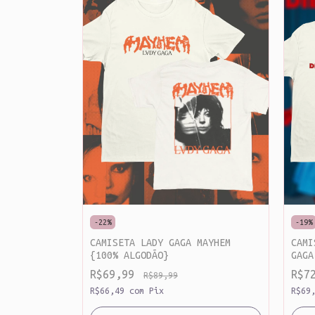
MAYHEM
-
22
%
-
19
%
CAMISETA LADY GAGA MAYHEM
CAMI
{100% ALGODÃO}
GAGA
MINI
R$69,99
R$7
R$89,99
R$66,49
com
Pix
R$69