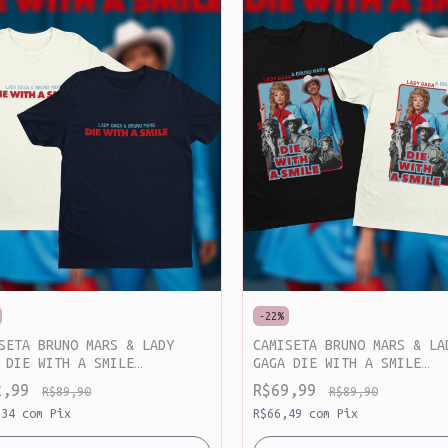
-
22
%
SETA BRUNO MARS & LADY
CAMISETA BRUNO MARS & LA
 DIE WITH A SMILE
GAGA DIE WITH A SMILE
MALISTA [100 %ALGODÃO]
MINIMALISTA [100 %ALGODÃ
2,99
R$69,99
R$89,90
R$89,90
,34
com
Pix
R$66,49
com
Pix