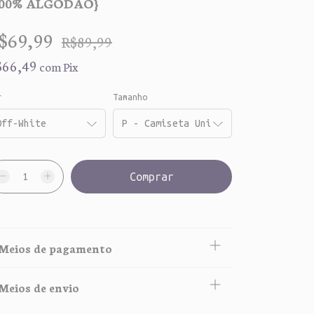
100% ALGODÃO}
$69,99
R$89,99
$66,49
com
Pix
r
Tamanho
Meios de pagamento
Meios de envio