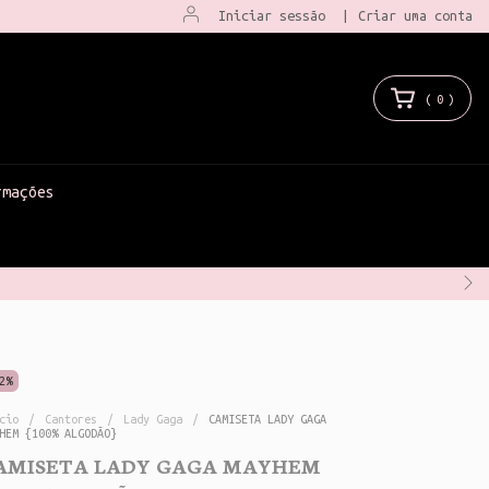
Iniciar sessão
|
Criar uma conta
(
0
)
rmações
2
%
cio
/
Cantores
/
Lady Gaga
/
CAMISETA LADY GAGA
HEM {100% ALGODÃO}
AMISETA LADY GAGA MAYHEM