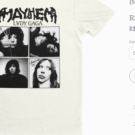
{
R
R
Co