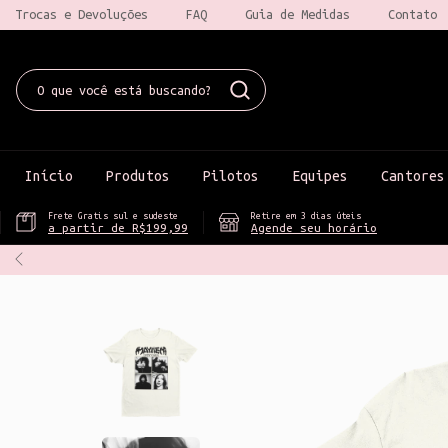
Trocas e Devoluções
FAQ
Guia de Medidas
Contato
Início
Produtos
Pilotos
Equipes
Cantores
Frete Gratis sul e sudeste
Retire em 3 dias úteis
a partir de R$199,99
Agende seu horário