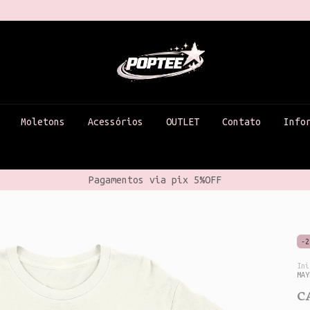
Moletons
Acessórios
OUTLET
Contato
Info
Frete Grátis Sul e Sudeste a partir de R$199,99
-
2
Iní
MAY
C