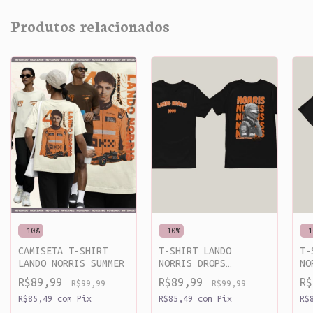
Produtos relacionados
-
10
%
-
10
%
-
1
CAMISETA T-SHIRT
T-SHIRT LANDO
T-
LANDO NORRIS SUMMER
NORRIS DROPS
NO
VERSION TWO
R$89,99
R$89,99
R
R$99,99
R$99,99
R$85,49
com
Pix
R$85,49
com
Pix
R$