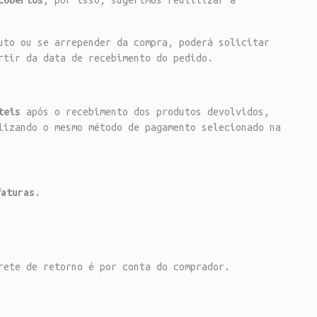
cobertos
, por isso, sugerimos reutilizar a
uto ou se arrepender da compra, poderá solicitar
tir da data de recebimento do pedido.
teis
após o recebimento dos produtos devolvidos,
lizando o mesmo método de pagamento selecionado na
faturas
.
ete de retorno é por conta do comprador.