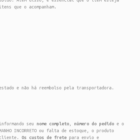
ebido. Além disso, é essencial que o item esteja
itens que o acompanham.
estado e não há reembolso pela transportadora.
informando seu
nome completo
,
número do pedido
e o
MANHO INCORRETO ou falta de estoque, o produto
 cliente.
Os custos de frete
para envio e