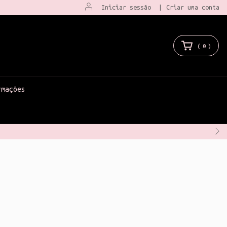
Iniciar sessão
|
Criar uma conta
(
0
)
rmações