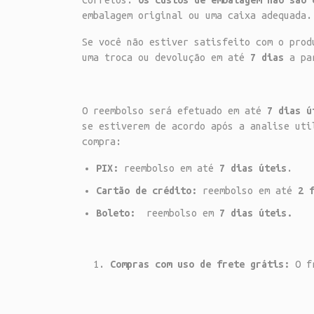
Correios.
Os custos de embalagem não são 
embalagem original ou uma caixa adequada.
Se você não estiver satisfeito com o prod
uma troca ou devolução em até
7 dias
a par
O reembolso será efetuado em até
7 dias ú
se estiverem de acordo após a analise uti
compra:
PIX:
reembolso em até
7 dias úteis
.
Cartão de crédito:
reembolso em até
2 
Boleto:
reembolso em
7 dias úteis.
Compras com uso de frete grátis:
O fr