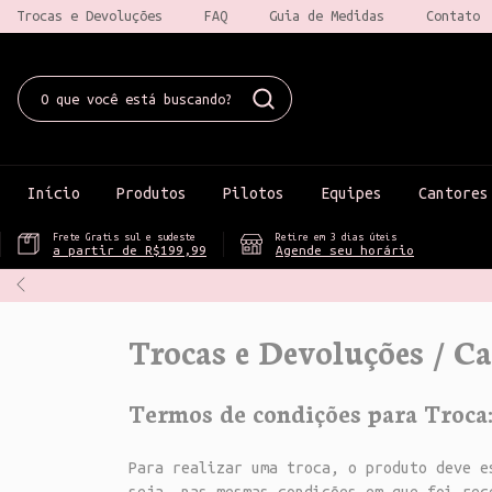
Trocas e Devoluções
FAQ
Guia de Medidas
Contato
Início
Produtos
Pilotos
Equipes
Cantores
Frete Gratis sul e sudeste
Retire em 3 dias úteis
a partir de R$199,99
Agende seu horário
Trocas e Devoluções / C
Termos de condições para Troca
Para realizar uma troca, o produto deve 