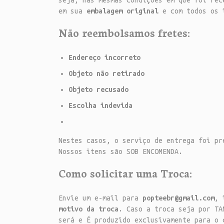
seja, nas mesmas condições em que foi rec
em sua
embalagem original
e com todos os 
Não reembolsamos fretes:
Endereço incorreto
Objeto não retirado
Objeto recusado
Escolha indevida
Nestes casos, o serviço de entrega foi pr
Nossos itens são SOB ENCOMENDA.
Como solicitar uma Troca:
Envie um e-mail para
popteebr@gmail.com
, 
motivo da troca
. Caso a troca seja por TA
será e É produzido exclusivamente para o