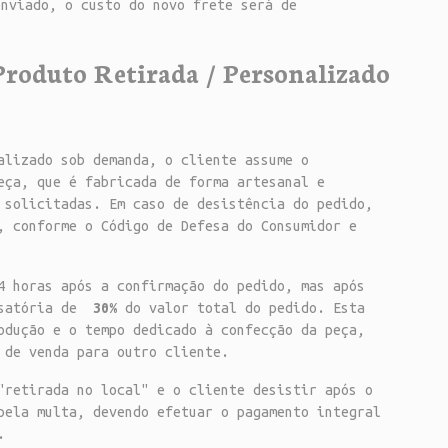
enviado, o custo do novo frete será de
Produto Retirada / Personalizado
alizado sob demanda, o cliente assume o
eça, que é fabricada de forma artesanal e
 solicitadas. Em caso de desistência do pedido,
, conforme o Código de Defesa do Consumidor e
4 horas após a confirmação do pedido, mas após
nsatória de
30%
do valor total do pedido. Esta
odução e o tempo dedicado à confecção da peça,
 de venda para outro cliente.
"retirada no local" e o cliente desistir após o
pela multa, devendo efetuar o pagamento integral
.