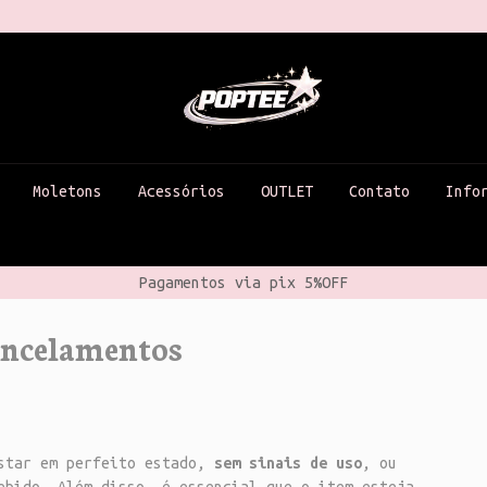
Moletons
Acessórios
OUTLET
Contato
Info
Pagamentos via pix 5%OFF
ancelamentos
:
estar em perfeito estado,
sem sinais de uso
, ou